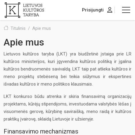
Prisijungti
Titulinis
Apie mus
Apie mus
Lietuvos kultūros taryba (LKT) yra biudžetinė įstaiga prie LR
kultūros ministerijos, kuri įgyvendina kultūros politiką ir įgalina
kultūros bendruomenės savivaldą. LKT taip pat atlieka kultūros ir
meno projektų stebėseną bei teikia siūlymus ir ekspertines
išvadas kultūros ir meno politikos klausimais.
LKT konkurso būdu atrenka ir skiria finansavimą organizacijų
projektams, kūrėjų stipendijoms, investuodama valstybės lėšas į
visuomenės gerovę, kūrybinę saviraišką, meno raidą ir kultūros
praktikų įvairovę, sklaidą Lietuvoje ir užsienyje.
Finansavimo mechanizmas