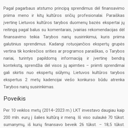
Pagal pagarbaus atstumo principą sprendimus dėl finansavimo
priima meno ir kitų kultūros sričių profesionalai. Paraiškas
įvertinę Lietuvos kultūros tarybos duomenų bazės ekspertai jų
reitingą pagal balus su komentarais, įvairias rekomendacijas dėl
finansavimo teikia Tarybos narių susirinkimui, kuris priima
galutinius sprendimus. Kadangi rotuojančios ekspertų grupės
vertina tik konkrečios srities ar programos paraiškas, o Tarybos
nariai, turintys papildomą informaciją ir įvertinę bendrą
kontekstą, sprendžia dėl visos jų apimties – priimti sprendimai
gali skirtis nuo ekspertų siūlymų. Lietuvos kultūros tarybos
ekspertus 2 metų kadencijai viešo konkurso būdu atrenka
Tarybos narių susirinkimas.
Poveikis
Per 10 veiklos metų (2014–2023 m.) LKT investavo daugiau kaip
200 mln. eurų į šalies kultūrą ir meną. Iš viso sulaukė 70 tūkst.
sumanymų, iš kurių finansavo beveik 26 tūkst. – 18,5 tūkst.